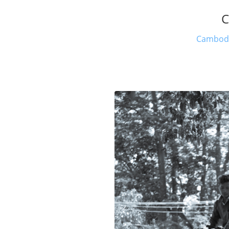
C
Cambod